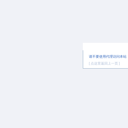
提示信息
请不要使用代理访问本站
[ 点这里返回上一页 ]