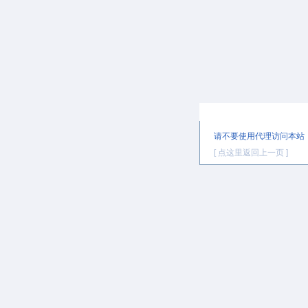
提示信息
请不要使用代理访问本站
[ 点这里返回上一页 ]