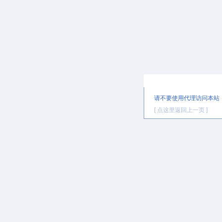
提示信息
请不要使用代理访问本站
[ 点这里返回上一页 ]