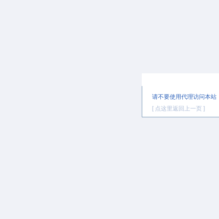
提示信息
请不要使用代理访问本站
[ 点这里返回上一页 ]