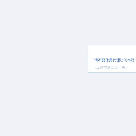
提示信息
请不要使用代理访问本站
[ 点这里返回上一页 ]