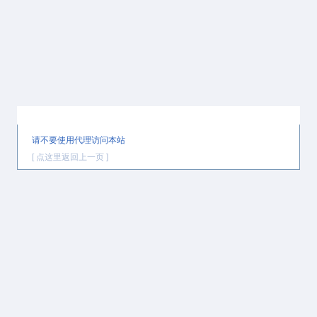
提示信息
请不要使用代理访问本站
[ 点这里返回上一页 ]