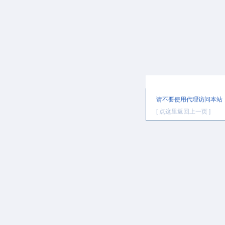
提示信息
请不要使用代理访问本站
[ 点这里返回上一页 ]