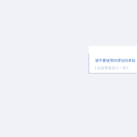
提示信息
请不要使用代理访问本站
[ 点这里返回上一页 ]