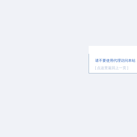
提示信息
请不要使用代理访问本站
[ 点这里返回上一页 ]