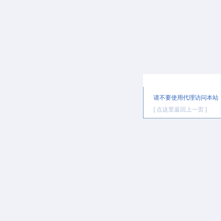
提示信息
请不要使用代理访问本站
[ 点这里返回上一页 ]