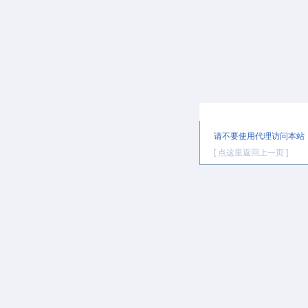
提示信息
请不要使用代理访问本站
[ 点这里返回上一页 ]