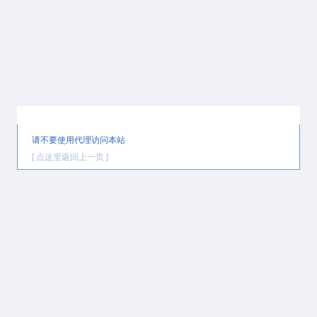
提示信息
请不要使用代理访问本站
[ 点这里返回上一页 ]