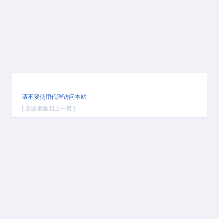
提示信息
请不要使用代理访问本站
[ 点这里返回上一页 ]