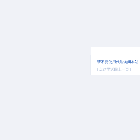
提示信息
请不要使用代理访问本站
[ 点这里返回上一页 ]