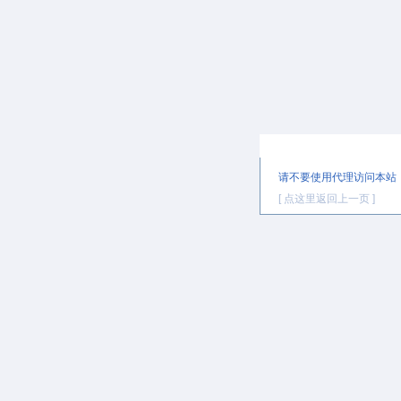
提示信息
请不要使用代理访问本站
[ 点这里返回上一页 ]