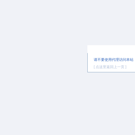
提示信息
请不要使用代理访问本站
[ 点这里返回上一页 ]