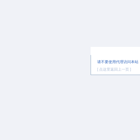
提示信息
请不要使用代理访问本站
[ 点这里返回上一页 ]