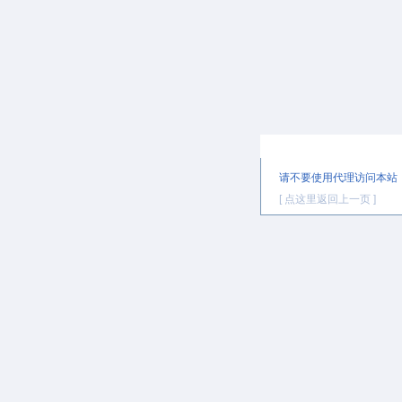
提示信息
请不要使用代理访问本站
[ 点这里返回上一页 ]