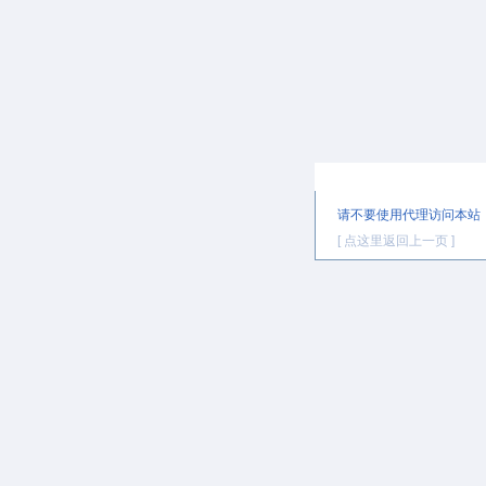
提示信息
请不要使用代理访问本站
[ 点这里返回上一页 ]