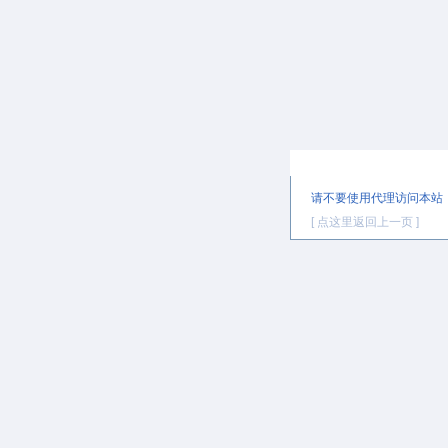
提示信息
请不要使用代理访问本站
[ 点这里返回上一页 ]