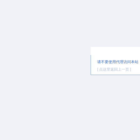
提示信息
请不要使用代理访问本站
[ 点这里返回上一页 ]