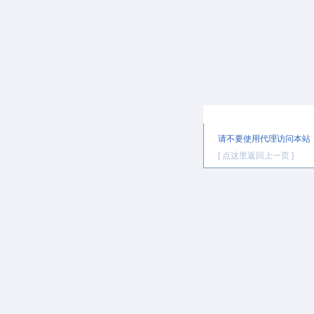
提示信息
请不要使用代理访问本站
[ 点这里返回上一页 ]