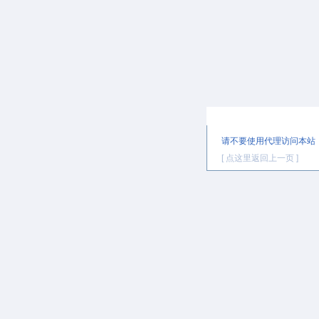
提示信息
请不要使用代理访问本站
[ 点这里返回上一页 ]