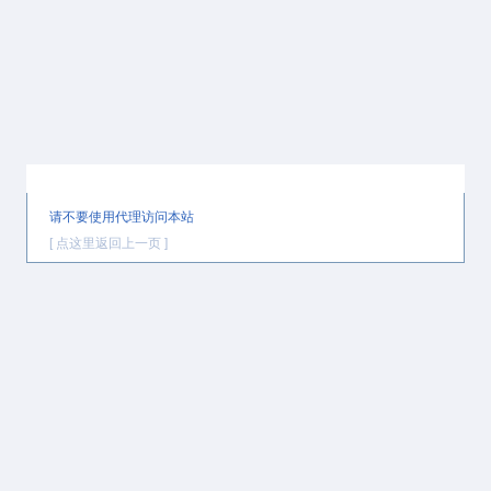
提示信息
请不要使用代理访问本站
[ 点这里返回上一页 ]