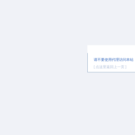
提示信息
请不要使用代理访问本站
[ 点这里返回上一页 ]