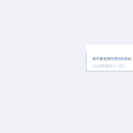
提示信息
请不要使用代理访问本站
[ 点这里返回上一页 ]