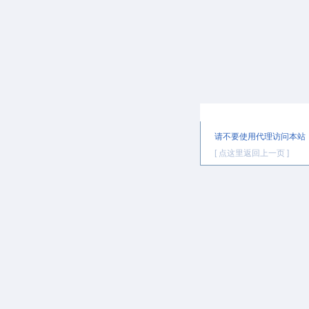
提示信息
请不要使用代理访问本站
[ 点这里返回上一页 ]