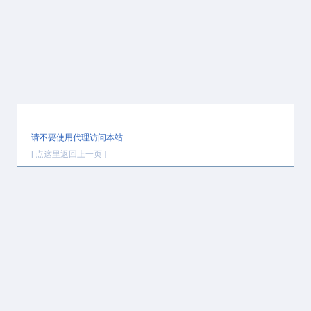
提示信息
请不要使用代理访问本站
[ 点这里返回上一页 ]