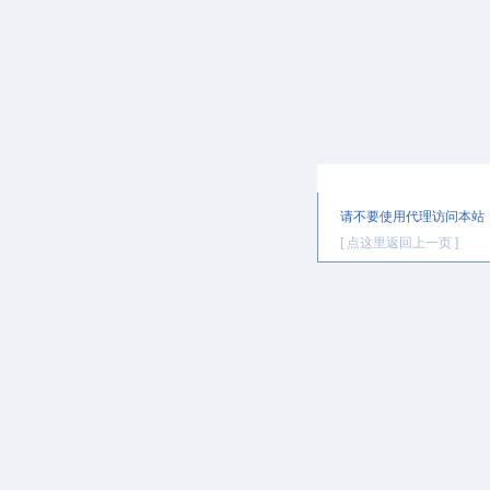
提示信息
请不要使用代理访问本站
[ 点这里返回上一页 ]