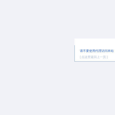
提示信息
请不要使用代理访问本站
[ 点这里返回上一页 ]