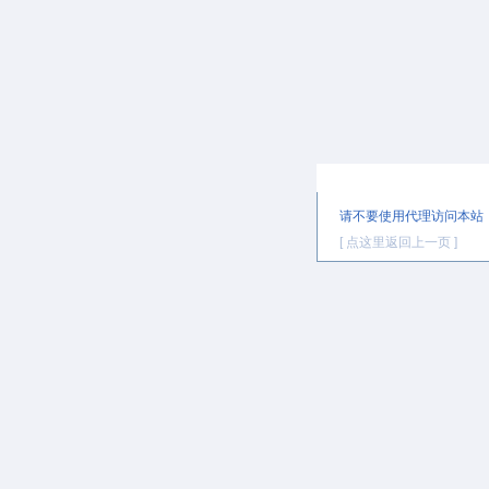
提示信息
请不要使用代理访问本站
[ 点这里返回上一页 ]