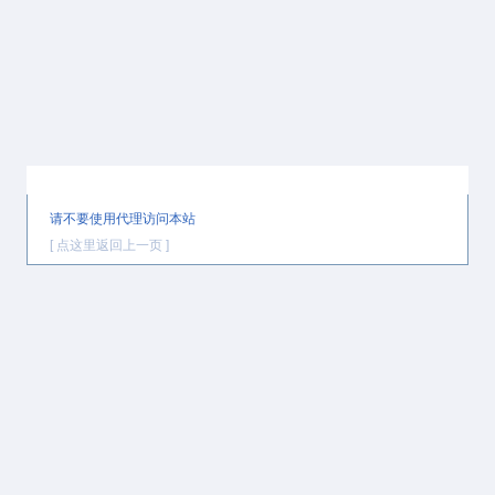
提示信息
请不要使用代理访问本站
[ 点这里返回上一页 ]