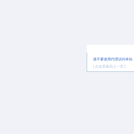
提示信息
请不要使用代理访问本站
[ 点这里返回上一页 ]