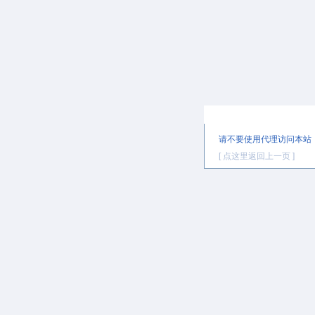
提示信息
请不要使用代理访问本站
[ 点这里返回上一页 ]