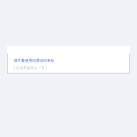
提示信息
请不要使用代理访问本站
[ 点这里返回上一页 ]