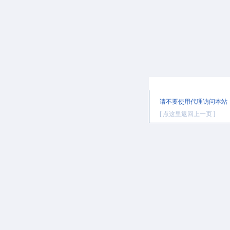
提示信息
请不要使用代理访问本站
[ 点这里返回上一页 ]