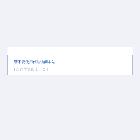
提示信息
请不要使用代理访问本站
[ 点这里返回上一页 ]