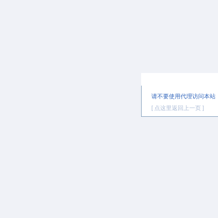
提示信息
请不要使用代理访问本站
[ 点这里返回上一页 ]