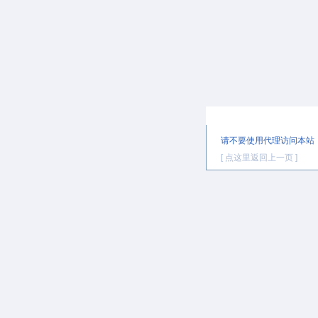
提示信息
请不要使用代理访问本站
[ 点这里返回上一页 ]