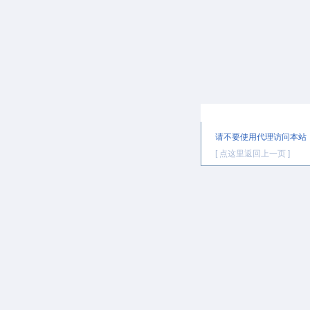
提示信息
请不要使用代理访问本站
[ 点这里返回上一页 ]