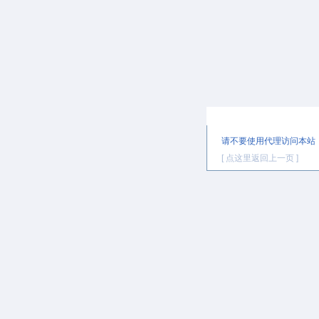
提示信息
请不要使用代理访问本站
[ 点这里返回上一页 ]