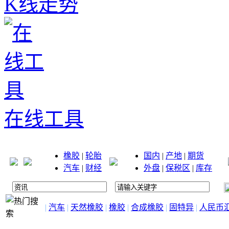
K线走势
在线工具
橡胶
|
轮胎
国内
|
产地
|
期货
汽车
|
财经
外盘
|
保税区
|
库存
|
汽车
|
天然橡胶
|
橡胶
|
合成橡胶
|
固特异
|
人民币