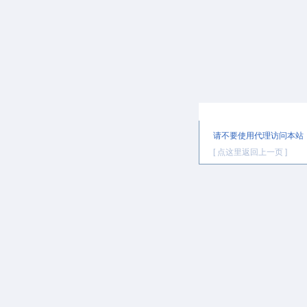
提示信息
请不要使用代理访问本站
[ 点这里返回上一页 ]